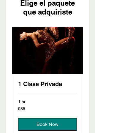
Elige el paquete
que adquiriste
1 Clase Privada
1 hr
35
$35
US
dollars
Book Now