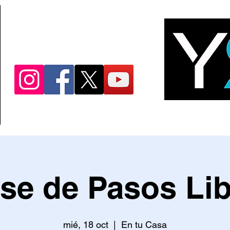
Est 2008
Salsa, Bachata y Más
Clases Privadas
Clases Grupales
L
se de Pasos Li
mié, 18 oct
  |  
En tu Casa