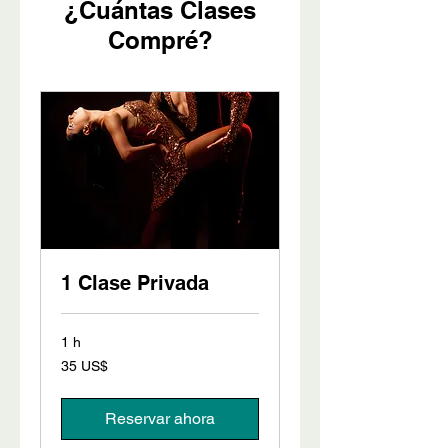
¿Cuántas Clases
Compré?
1 Clase Privada
1 h
35
35 US$
dólares
estadounidenses
Reservar ahora